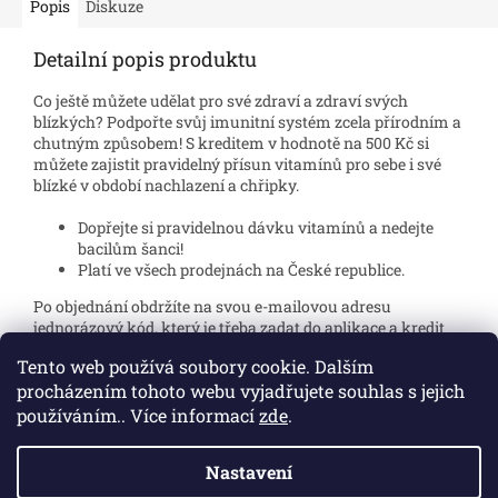
Popis
Diskuze
Detailní popis produktu
Co ještě můžete udělat pro své zdraví a zdraví svých
blízkých? Podpořte svůj imunitní systém zcela přírodním a
chutným způsobem! S kreditem v hodnotě na 500 Kč si
můžete zajistit pravidelný přísun vitamínů pro sebe i své
blízké v období nachlazení a chřipky.
Dopřejte si pravidelnou dávku vitamínů a nedejte
bacilům šanci!
Platí ve všech prodejnách na České republice.
Po objednání obdržíte na svou e-mailovou adresu
jednorázový kód, který je třeba zadat do aplikace a kredit
bude připsán.
Tento web používá soubory cookie. Dalším
procházením tohoto webu vyjadřujete souhlas s jejich
používáním.. Více informací
zde
.
Z
á
Nastavení
Vytvořil Shoptet
p