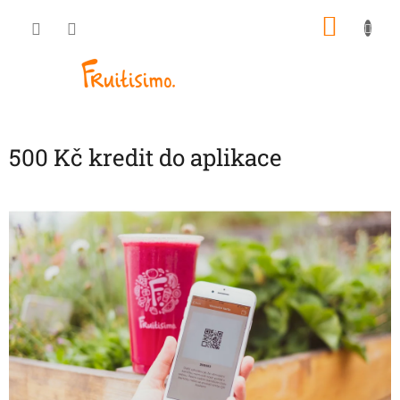
Přejít
NÁKU
na
obsah
KOŠÍK
500 Kč kredit do aplikace