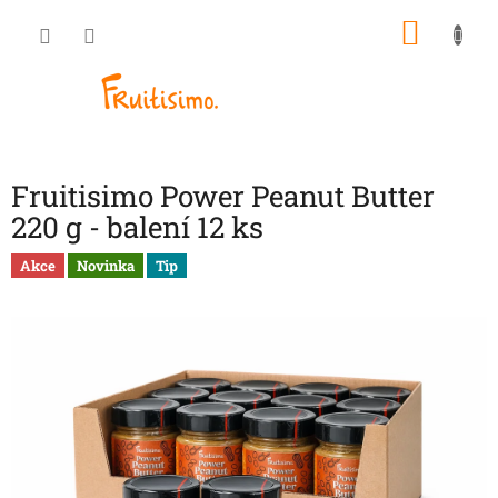
Přejít
NÁKU
na
obsah
KOŠÍK
Fruitisimo Power Peanut Butter
220 g - balení 12 ks
Akce
Novinka
Tip