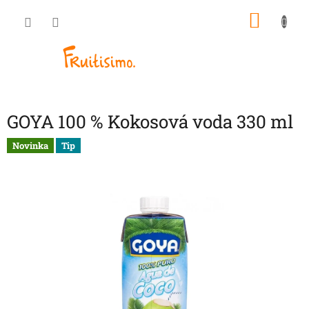
Přejít
NÁKU
na
obsah
KOŠÍK
GOYA 100 % Kokosová voda 330 ml
Novinka
Tip