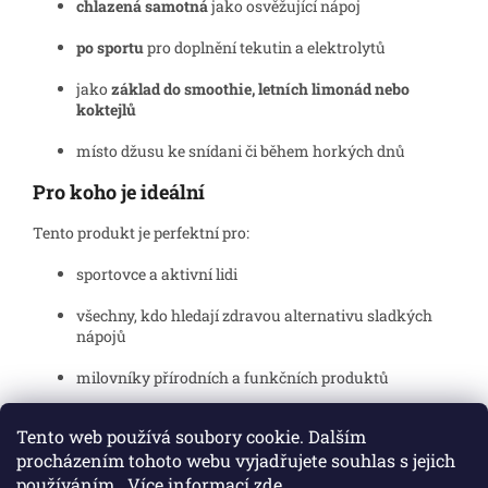
chlazená samotná
jako osvěžující nápoj
po sportu
pro doplnění tekutin a elektrolytů
jako
základ do smoothie, letních limonád nebo
koktejlů
místo džusu ke snídani či během horkých dnů
Pro koho je ideální
Tento produkt je perfektní pro:
sportovce a aktivní lidi
všechny, kdo hledají zdravou alternativu sladkých
nápojů
milovníky přírodních a funkčních produktů
každého, kdo chce tělo hydratovat přirozeně 🌿
Tento web používá soubory cookie. Dalším
procházením tohoto webu vyjadřujete souhlas s jejich
používáním.. Více informací
zde
.